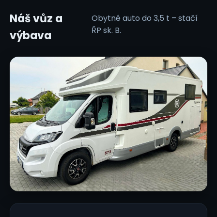
Náš vůz a
Obytné auto do 3,5 t – stačí
ŘP sk. B.
výbava