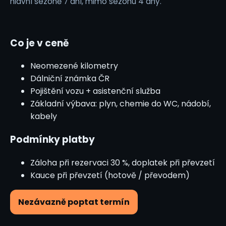
hlavní sezóně 7 dní, mimo sezónu 4 dny.
Co je v ceně
Neomezené kilometry
Dálniční známka ČR
Pojištění vozu + asistenční služba
Základní výbava: plyn, chemie do WC, nádobí,
kabely
Podmínky platby
Záloha při rezervaci 30 %, doplatek při převzetí
Kauce při převzetí (hotově / převodem)
Nezávazně poptat termín