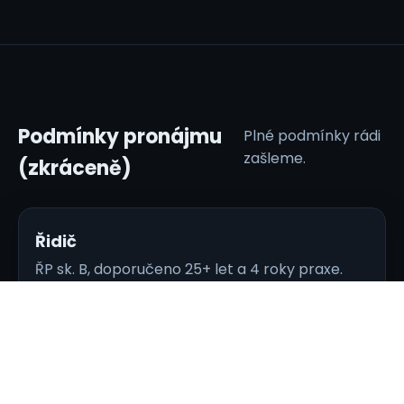
Podmínky pronájmu
Plné podmínky rádi
zašleme.
(zkráceně)
Řidič
ŘP sk. B, doporučeno 25+ let a 4 roky praxe.
Předání & vrácení
Předání v Prostějově / Kralicích. Vrácení s
plnou nádrží, základním úklidem, prázdnou